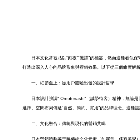
日本文化常被貼以“刻板”“嚴謹”的標簽，然而這種看
打造出深入人心的品牌形象與營銷效果。以下從三個維度解
一、細節至上：從用戶體驗出發的設計哲學
日本設計強調“ Omotenashi”（誠摯待客）精
選擇、空間布局傳遞“自然、簡約、實用”的品牌理念。這種
二、文化融合：傳統與現代的營銷共鳴
日本營銷策劃善于將傳統文化元素（如禪意、侘寂美學）