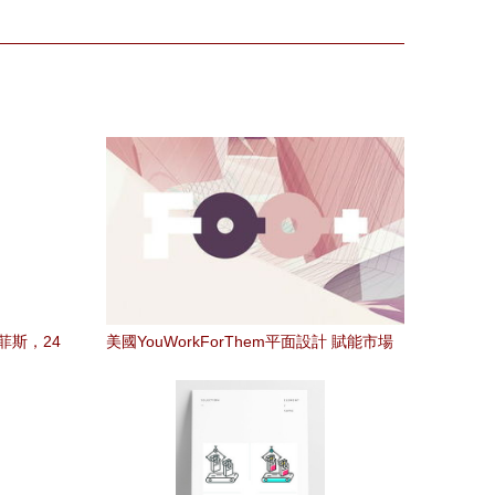
菲斯，24
美國YouWorkForThem平面設計 賦能市場
指南
營銷策劃的三重維度