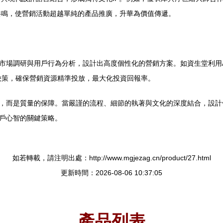
共鳴，使營銷活動超越單純的產品推廣，升華為價值傳遞。
市場調研與用戶行為分析，設計出高度個性化的營銷方案。如資生堂利用AI技
決策，確保營銷資源精準投放，最大化投資回報率。
面，而是質量的保障。當嚴謹的流程、細節的執著與文化的深度結合，設
用戶心智的關鍵策略。
如若轉載，請注明出處：http://www.mgjezag.cn/product/27.html
更新時間：2026-08-06 10:37:05
產品列表