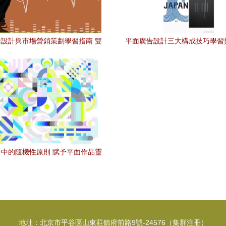
設計與市場營銷策劃學習指南 雙
平面廣告設計三大構成技巧學習
線并進，助力職業成長
銷策劃的融合之道
中的隨機性原則 賦予平面作品靈
動生命力
地址：北京市平谷區山東莊鎮府前路9號-24576（集群注冊）