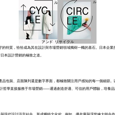
似保守的特質，恰恰成為其在設計與市場營銷領域獨樹一幟的基石。日本企
析日本設計營銷的極致之道。
神，無論是產品包裝、店面陳列還是數字界面，都極致關注用戶感知的每一個細
設計哲學直接服務于市場營銷——通過創造舒適、可信的用戶體驗，培養
與現代設計語言結合，形成獨特文化IP。例如，優衣庫與浮世繪大師合