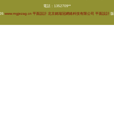
電話：1352709**
026
www.mgjezag.cn
平面設計
北京銘瑞冠網絡科技有限公司
平面設計
版