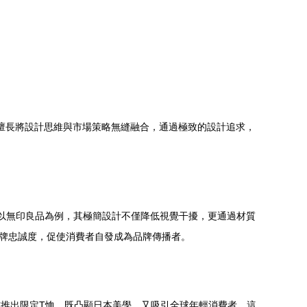
業擅長將設計思維與市場策略無縫融合，通過極致的設計追求，
節。以無印良品為例，其極簡設計不僅降低視覺干擾，更通過材質
品牌忠誠度，促使消費者自發成為品牌傳播者。
作推出限定T恤，既凸顯日本美學，又吸引全球年輕消費者。這